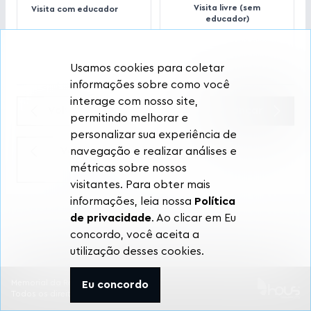
Visita livre (sem
Visita com educador
educador)
Usamos cookies para coletar
informações sobre como você
interage com nosso site,
Voltar
Avançar
permitindo melhorar e
personalizar sua experiência de
Voltar para a
navegação e realizar análises e
Home
métricas sobre nossos
visitantes. Para obter mais
informações, leia nossa
Política
de privacidade
. Ao clicar em Eu
concordo, você aceita a
utilização desses cookies.
Memorial da Resistência 2026 -
Eu concordo
Todos os direitos reservados